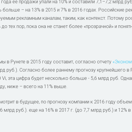
года ее продажи упали на 10% и составили 7,1–7,2 млрд руб
ь больше – на 13% в 2015 и 7% в 2016 годах. Российские р
уемым рекламным каналам, таким, как контекст. Потому р
до тех пор, пока она не станет более «прозрачной» и понятн
ы в Рунете в 2015 году составит, согласно отчету
«Эконом
лрд руб.). Согласно более раннему прогнозу крупнейшего в 
Vi, эта цифра будет несколько больше - 5,6 млрд руб. Одна
ду, ниже – всего на 11% выше.
мотрит в будущее, по прогнозу компании к 2016 году объе
6 млрд руб.). еще на 16% в 2017 г. (до 7,7 млрд руб.) и 12% в 