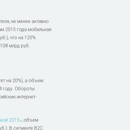
еля, не менее активно
гам 2015 года мобильная
б.), что на 120%
108 млрд руб.
тет на 20%), а объем
14 году. Обороты
сийские интернет-
икой 2015»
, объем
уб.). В сегменте B2C