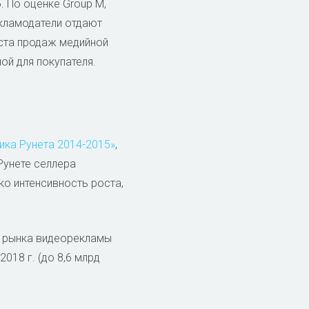
. По оценке Group M,
екламодатели отдают
оста продаж медийной
ой для покупателя.
ика Рунета 2014-2015»
,
Рунете селлера
ко интенсивность роста,
м рынка видеорекламы
2018 г. (до 8,6 млрд