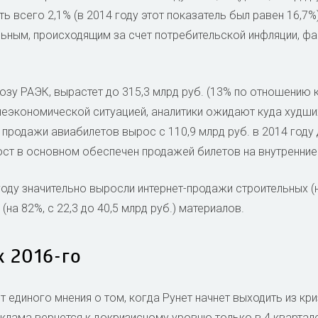
 всего 2,1% (в 2014 году этот показатель был равен 16,7%)
ьным, происходящим за счет потребительской инфляции, ф
озу РАЭК, вырастет до 315,3 млрд руб. (13% по отношению к
неэкономической ситуацией, аналитики ожидают куда худши
 продажи авиабилетов вырос с 110,9 млрд руб. в 2014 году 
ост в основном обеспечен продажей билетов на внутренние
 году значительно выросли интернет-продажи строительных (на
(на 82%, с 22,3 до 40,5 млрд руб.) материалов.
к 2016-го
 единого мнения о том, когда Рунет начнет выходить из кри
еклама вернется к докризисному уровню только в 4 квартале