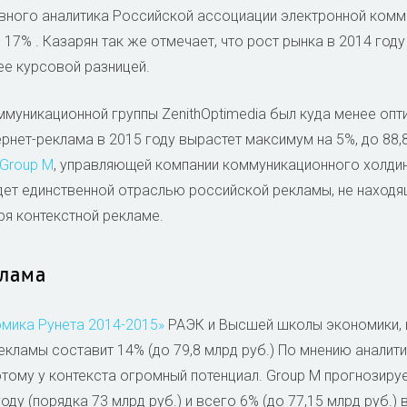
авного аналитика Российской ассоциации электронной комм
 17% . Казарян так же отмечает, что рост рынка в 2014 году 
ее курсовой разницей.
муникационной группы ZenithOptimedia был куда менее опт
ернет-реклама в 2015 году вырастет максимум на 5%, до 88,
 Group M
, управляющей компании коммуникационного холдин
дет единственной отраслью российской рекламы, не находящ
я контекстной рекламе.
клама
мика Рунета 2014-2015»
РАЭК и Высшей школы экономики, в
екламы составит 14% (до 79,8 млрд руб.) По мнению аналити
отому у контекста огромный потенциал. Group M прогнозир
оду (порядка 73 млрд руб.) и всего 6% (до 77,15 млрд руб.) в