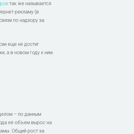
оров
так же называется
тернет-рекламу (в
вязи по надзору за
сии еще не достиг
, а в новом году к ним
.
 целом – по данным
года её объем вырос на
ламы. Общий рост за