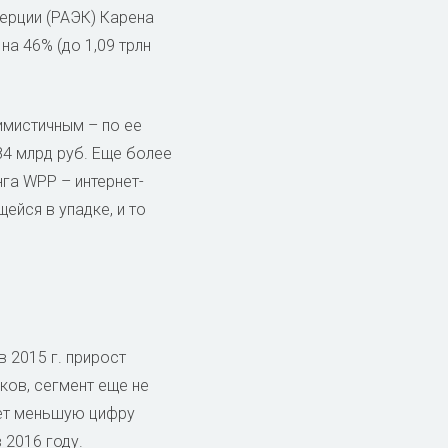
ерции (РАЭК) Карена
на 46% (до 1,09 трлн
имистичным – по ее
84 млрд руб. Еще более
га WPP – интернет-
ейся в упадке, и то
 2015 г. прирост
ков, сегмент еще не
ует меньшую цифру
 2016 году.