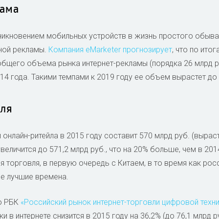
лама
никновением мобильных устройств в жизнь простого обыват
ной рекламы.
Компания eMarketer прогнозирует
, что по ито
бщего объема рынка интернет-рекламы (порядка 26 млрд ру
14 года. Такими темпами к 2019 году ее объем вырастет до 
вля
 онлайн-ритейла в 2015 году составит 570 млрд руб. (вырас
величится до 571,2 млрд руб., что на 20% больше, чем в 20
я торговля, в первую очередь с Китаем, в то время как рос
е лучшие времена.
ю РБК
«Российский рынок интернет-торговли цифровой техн
 в интернете снизится в 2015 году на 36,2% (до 76,1 млрд р