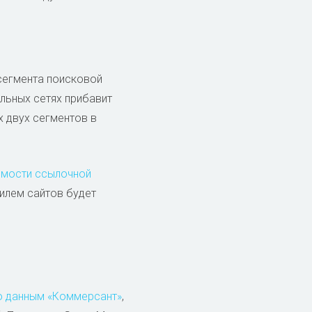
 сегмента поисковой
альных сетях прибавит
х двух сегментов в
имости ссылочной
илем сайтов будет
о данным «Коммерсант»
,